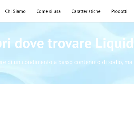
Chi Siamo
Come si usa
Caratteristiche
Prodotti
ri dove trovare Liquid
cere di un condimento a basso contenuto di sodio, ma r