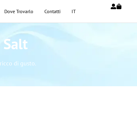
Dove Trovarlo
Contatti
IT
 Salt
icco di gusto.