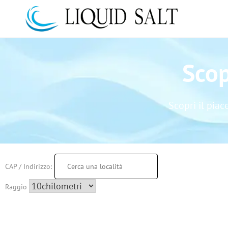
Scop
Scopri il pia
CAP / Indirizzo:
Raggio